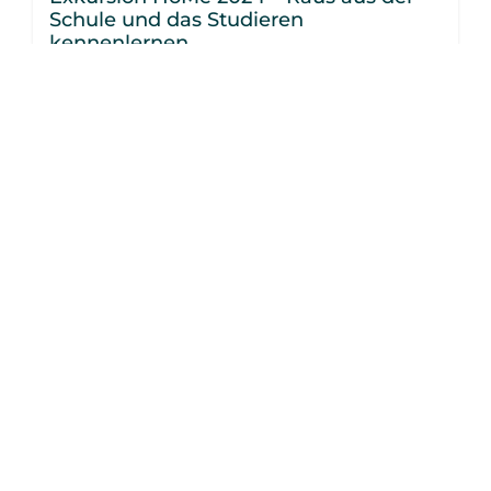
Schule und das Studieren
kennenlernen
9. Dezember 2024
Vage Ideen für den eigenen Lebensweg haben fast
alle Schülerinnen
WEITERLESEN »